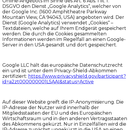
Online-Angebots im Sinne des Art. 6 Abs. 1 lit. f.
DSGVO den Dienst „Google Analytics“, welcher von
der Google Inc. (1600 Amphitheatre Parkway
Mountain View, CA 94043, USA) angeboten wird. Der
Dienst (Google Analytics) verwendet „Cookies“ –
Textdateien, welche auf Ihrem Endgerät gespeichert
werden. Die durch die Cookies gesammelten
Informationen werden im Regelfall an einen Google-
Server in den USA gesandt und dort gespeichert.
Google LLC hält das europäische Datenschutzrecht
ein und ist unter dem Privacy-Shield-Abkommen
zertifiziert:
https://www.privacyshield.gov/participant?
id=a2zt000000001L5AAI&status=Active
Auf dieser Website greift die IP-Anonymisierung. Die
IP-Adresse der Nutzer wird innerhalb der
Mitgliedsstaaten der EU und des Europäischen
Wirtschaftsraum und in den anderen Vertragsstaaten
des Abkommens gekürzt. Nur in Einzelfällen wird die
IP-Adresse zunächst ungekürzt in die USA an einen